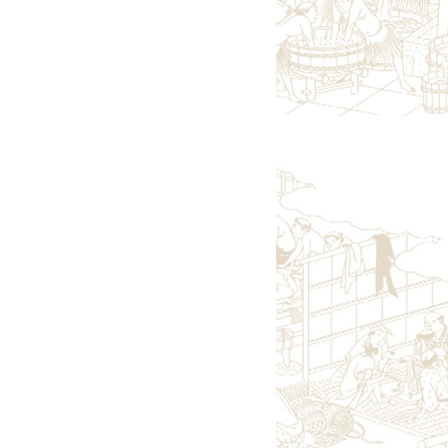
雄東正宗（栃木）
町田酒造（群馬）
聖（群馬）
霧筑波／浦里（茨城）
七賢（山梨）
大信州（長野）
真澄（長野）
山陰・山陽の地酒
いなば鶴（鳥取）
瑞冠（広島）
竹鶴（広島）
旭鳳（広島）
竹林（岡山）