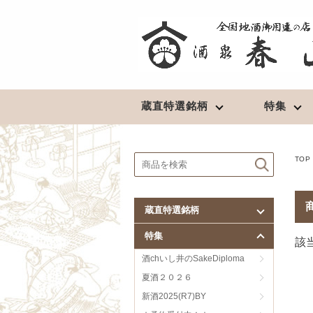
蔵直特選銘柄
特集
北東北の地酒
清酒
★予約受付中！★
TOP
豊盃（青森）
長期熟成酒
陸奥八仙（青森）
最高級酒
蔵直特選銘柄
田酒／喜久泉（青森）
超辛口
特集
鳩正宗（青森）
淡麗辛口
該
南部美人（岩手）
淡麗旨口
酒chいし井のSakeDiploma
山本（秋田）
濃醇辛口
夏酒２０２６
春霞（秋田）
濃醇旨口
新酒2025(R7)BY
やまとしずく（秋田）
芳醇辛口