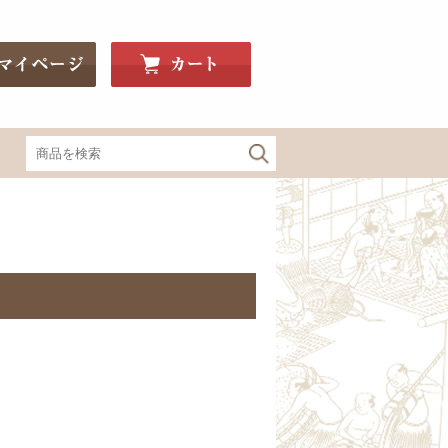
関東・信州の地酒
神亀（埼玉）
釜屋新八（埼玉）
豊明（埼玉）
Bunraku Reborn（埼玉）
寒菊（千葉）
望bo:（栃木）
辻善兵衛（栃木）
大那（栃木）