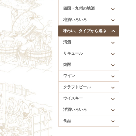
四国・九州の地酒
四国・九州の地酒
賀儀屋（愛媛）
地酒いろいろ
久礼（高知）
酔鯨（高知）
味わい、タイプから選ぶ
繁桝（福岡）
清酒
肥前蔵心（佐賀）
リキュール
焼酎
ワイン
クラフトビール
ウイスキー
洋酒いろいろ
食品