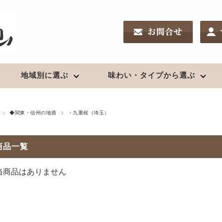
地域別に選ぶ
味わい・タイプから選ぶ
南東北の地酒
リキュール
新潟の地酒
ワイン
酒chいし井のSakeDiploma対策
◆関東・信州の地酒
・九重桜（埼玉）
鑑評会受賞酒
夏酒２０２６
高級酒・贈答用
日高見（宮城）
果実酒
久保田（新潟）
日本ワイン
新酒2025（R7）BY
商品一覧
浦霞（宮城）
〆張鶴（新潟）
お燗酒
出羽桜（山形）
越乃寒梅（新潟）
上喜元（山形）
麒麟山（新潟）
当商品はありません
焼酎
栄光冨士（山形）
八海山（新潟）
クラフトビール
珠韻（山形）
鮎正宗（新潟）
芋
秀鳳（山形）
鶴齢（新潟）
クラフトビール
麦
辯天（山形）
山城屋（新潟）
米、粕取