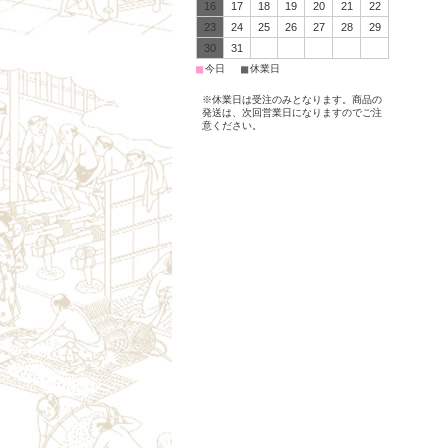
16
17
18
19
20
21
22
23
24
25
26
27
28
29
30
31
■
■
今日
休業日
※休業日は受注のみとなります。商品の
発送は、次回営業日になりますのでご注
意ください。