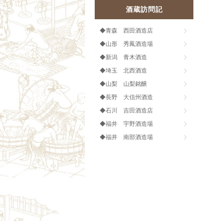
酒蔵訪問記
◆青森 西田酒造店
◆山形 秀鳳酒造場
◆新潟 青木酒造
◆埼玉 北西酒造
◆山梨 山梨銘醸
◆長野 大信州酒造
◆石川 吉田酒造店
◆福井 宇野酒造場
◆福井 南部酒造場