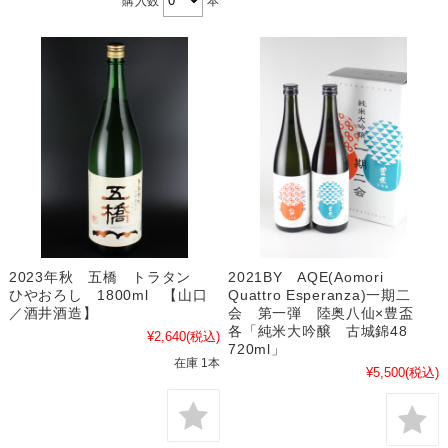
購入数
本
2023年秋 五橋 トラタン
2021BY AQE(Aomori
ひやおろし 1800ml 【山口
Quattro Esperanza)一期二
／酒井酒造】
会 第一弾 陸奥八仙×豊盃
各「純米大吟醸 古城錦48
¥2,640
(税込)
720ml」
在庫 1本
¥5,500
(税込)