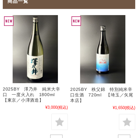
商品一覧
2025BY 澤乃井 純米大辛
2025BY 秩父錦 特別純米辛
口 一度火入れ 1800ml
口生酒 720ml 【埼玉／矢尾
【東京／小澤酒造】
本店】
¥3,000
(税込)
¥1,650
(税込)