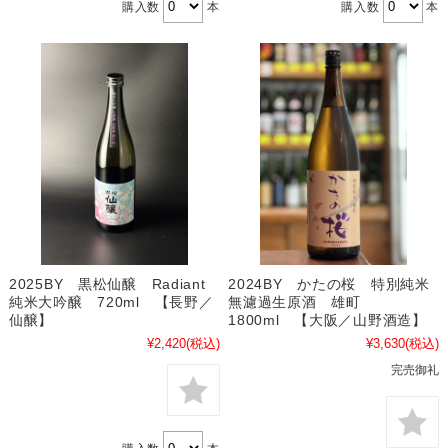
購入数
本
購入数
本
2025BY 黒松仙醸 Radiant
2024BY かたの桜 特別純米
純米大吟醸 720ml 【長野／
無濾過生原酒 雄町
仙醸】
1800ml 【大阪／山野酒造】
¥2,420
(税込)
¥3,630
(税込)
完売御礼