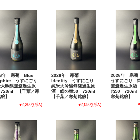
26年 寒菊 Blue
2026年 寒菊
2026年 寒菊
pphire うすにごり
Identity うすにごり
うすにごり 
米大吟醸無濾過生原
純米大吟醸無濾過生原
無濾過生原酒
720ml 【千葉／寒
酒 総の舞50 720ml
ね50 720m
銘醸】
【千葉／寒菊銘醸】
寒菊銘醸】
¥2,200
(税込)
¥2,090
(税込)
¥