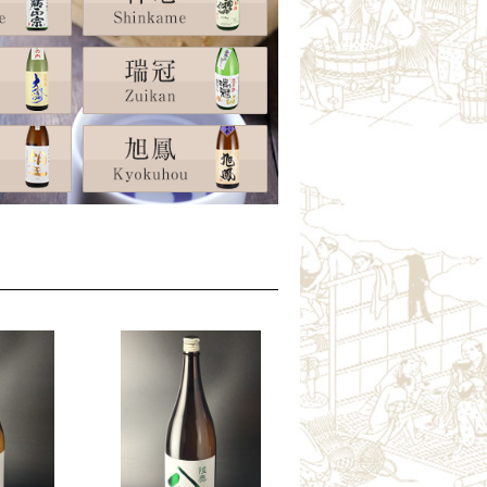
雄東正宗（栃木）
町田酒造（群馬）
聖（群馬）
霧筑波／浦里（茨城）
七賢（山梨）
大信州（長野）
真澄（長野）
山陰・山陽の地酒
いなば鶴（鳥取）
瑞冠（広島）
竹鶴（広島）
旭鳳（広島）
竹林（岡山）