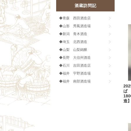
酒蔵訪問記
◆青森 西田酒造店
◆山形 秀鳳酒造場
◆新潟 青木酒造
◆埼玉 北西酒造
◆山梨 山梨銘醸
◆長野 大信州酒造
◆石川 吉田酒造店
◆福井 宇野酒造場
◆福井 南部酒造場
20
ぱ
18
造