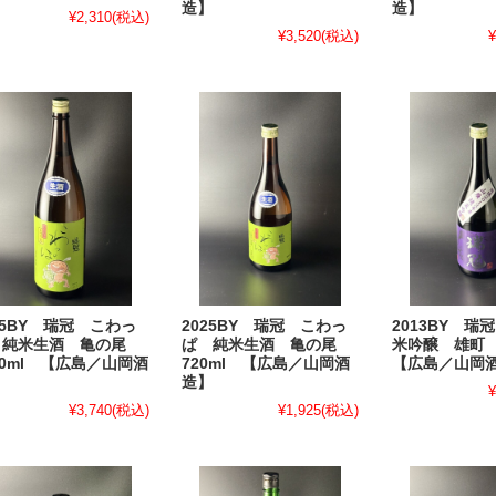
造】
造】
¥2,310
(税込)
¥
¥3,520
(税込)
25BY 瑞冠 こわっ
2025BY 瑞冠 こわっ
2013BY 瑞
 純米生酒 亀の尾
ぱ 純米生酒 亀の尾
米吟醸 雄町 
00ml 【広島／山岡酒
720ml 【広島／山岡酒
【広島／山岡
】
造】
¥
¥3,740
(税込)
¥1,925
(税込)