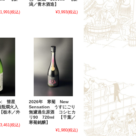
】
潟／青木酒造】
1,991
(税込)
¥3,993
(税込)
2026年 寒菊 New
bo: 彗星
Sensation うすにごり
過瓶燗火入
無濾過生原酒 コシヒカ
 【栃木／外
リ90 720ml 【千葉／
寒菊銘醸】
3,461
(税込)
¥1,980
(税込)