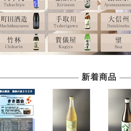
住吉、樽平（山形）
越乃景虎（新潟）
黒糖
羽陽男山（山形）
朝日山（新潟）
泡盛
会州一（福島）
清泉（新潟）
いろいろ
ウイスキー
豊久仁（福島）
雪中梅（新潟）
国権（福島）
高千代（新潟）
ジャパニーズ
会津中将（福島）
Takachiyo59（新潟）
スコッチ
大七（福島）
豊醇無盡たかちよ（新潟）
巻機（新潟）
猪又酒造（新潟）
凜嘉（新潟）
洋酒いろいろ
洋酒いろいろ
東海の地酒
関西の地酒
開運（静岡）
秋鹿（大阪）
敷島（愛知）
百楽門（奈良）
食品いろいろ
津島屋（岐阜）
梅乃宿（奈良）
三千盛（岐阜）
黒牛（和歌山）
食品いろいろ
花盛（岐阜）