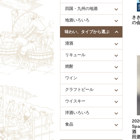
四国・九州の地酒
四国・九州の地酒
賀儀屋（愛媛）
き
地酒いろいろ
久礼（高知）
の
酔鯨（高知）
味わい、タイプから選ぶ
繁桝（福岡）
清酒
肥前蔵心（佐賀）
リキュール
焼酎
ワイン
クラフトビール
ウイスキー
洋酒いろいろ
20
食品
Spa
酒 
田