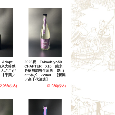
2026夏 Takachiyo59
 Adapt
CHAPTER X10 純米
純米大吟醸
吟醸無調整生原酒 愛山
 ふさこが
×一本〆 720ml 【新潟
l 【千葉／
／高千代酒造】
¥1,980
(税込)
2,035
(税込)