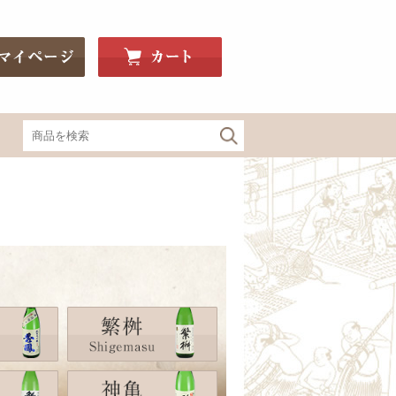
関東・信州の地酒
神亀（埼玉）
釜屋新八（埼玉）
豊明（埼玉）
Bunraku Reborn（埼玉）
寒菊（千葉）
望bo:（栃木）
辻善兵衛（栃木）
大那（栃木）