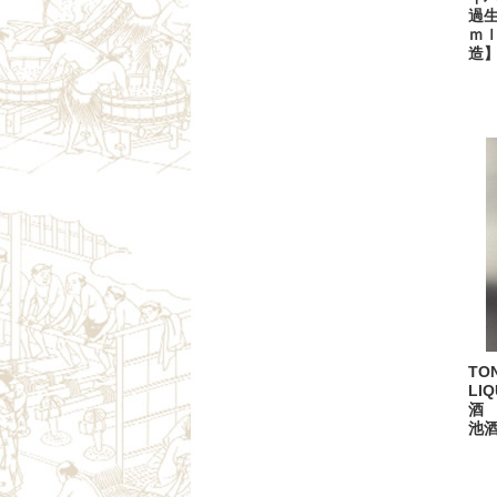
過生
ｍ
造
TO
LI
酒 
池