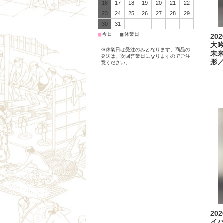
16
17
18
19
20
21
22
23
24
25
26
27
28
29
30
31
■
■
今日
休業日
20
大
※休業日は受注のみとなります。商品の
未来
発送は、次回営業日になりますのでご注
形
意ください。
20
イ