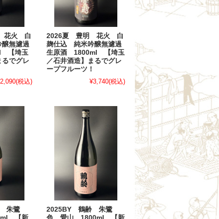
2026夏 豊明 花火 白
明 花火 白
麹仕込 純米吟醸無濾過
吟醸無濾過
生原酒 1800ml 【埼玉
l 【埼玉
／石井酒造】まるでグレ
まるでグレ
ープフルーツ！
！
¥3,740
(税込)
2,090
(税込)
齢 朱鷺
2025BY 鶴齢 朱鷺
ml 【新
色 愛山 1800ml 【新