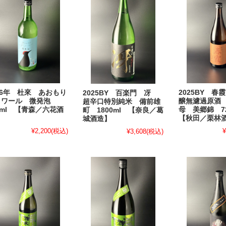
26年 杜來 あおもり
2025BY 春
2025BY 百楽門 冴
ロワール 微発泡
醸無濾過原酒
超辛口特別純米 備前雄
0ml 【青森／六花酒
母 美郷錦 7
町 1800ml 【奈良／葛
】
【秋田／栗林
城酒造】
¥2,200
(税込)
¥
¥3,608
(税込)