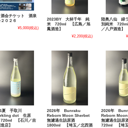
地酒いろいろ
地酒いろいろ
き酒会チケット 酒泉
2023BY 大林千年 純
陸奥八仙 緑
会２０２６
米 720ml 【広島／旭
別純米 720m
¥5,000
(税込)
鳳酒造】
／八戸酒造】
¥2,200
(税込)
¥
2026年 Bunr
26夏 手取川
2026年 Bunraku
Reborn Moon
rkling dot 生原
Reborn Moon Sherbet
無濾過生詰
720ml 【石川／吉
無濾過生詰原酒
720ml 【埼
酒造店】
1800ml 【埼玉／北西酒