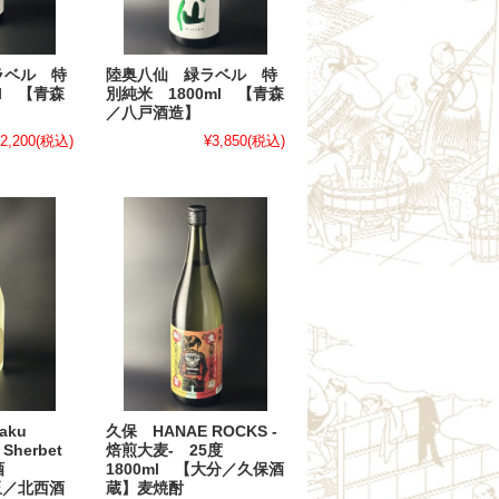
ラベル 特
陸奥八仙 緑ラベル 特
l 【青森
別純米 1800ml 【青森
／八戸酒造】
2,200
(税込)
¥3,850
(税込)
aku
久保 HANAE ROCKS -
 Sherbet
焙煎大麦- 25度
原酒
1800ml 【大分／久保酒
玉／北西酒
蔵】麦焼酎