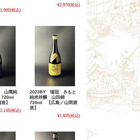
¥2,970
(税込)
1,980
(税込)
2023BY 瑞冠 きもと
冠 山廃純
純米吟醸 山田錦
720ml
720ml 【広島／山岡酒
酒造】
造】
2,145
(税込)
¥1,925
(税込)