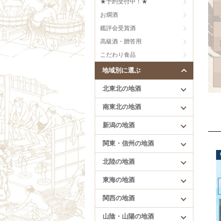
★予約受付中！★
刈穂（秋田）
芳醇旨口
お燗酒
まんさくの花（秋田）
甘口
雪の茅舎（秋田）
にごり、うすにごり
鑑評会受賞酒
低精白のお酒
高級酒・贈答用
樽酒
こだわり食品
創意工夫
地域別に選ぶ
北東北の地酒
南東北の地酒
新潟の地酒
北陸の地酒
関東・信州の地酒
満寿泉（富山）
北陸の地酒
手取川（石川）
花垣（福井）
東海の地酒
一乃谷（福井）
関西の地酒
山陰・山陽の地酒