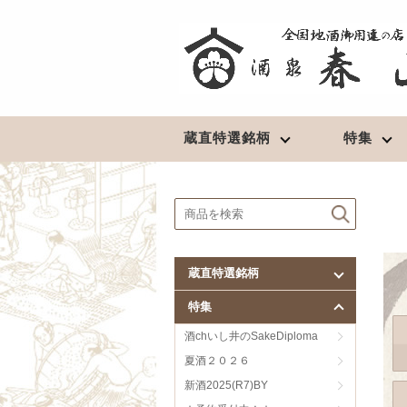
蔵直特選銘柄
特集
北東北の地酒
清酒
★予約受付中！★
豊盃（青森）
長期熟成酒
陸奥八仙（青森）
最高級酒
蔵直特選銘柄
田酒／喜久泉（青森）
超辛口
特集
鳩正宗（青森）
淡麗辛口
南部美人（岩手）
淡麗旨口
酒chいし井のSakeDiploma
山本（秋田）
濃醇辛口
夏酒２０２６
春霞（秋田）
濃醇旨口
新酒2025(R7)BY
やまとしずく（秋田）
芳醇辛口