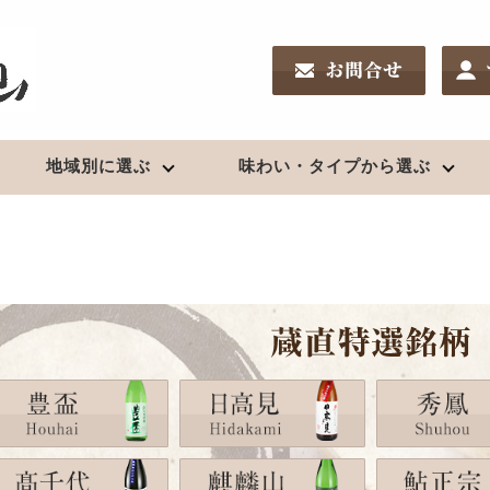
地域別に選ぶ
味わい・タイプから選ぶ
南東北の地酒
リキュール
新潟の地酒
ワイン
酒chいし井のSakeDiploma対策
鑑評会受賞酒
夏酒２０２６
高級酒・贈答用
日高見（宮城）
果実酒
久保田（新潟）
日本ワイン
新酒2025（R7）BY
浦霞（宮城）
〆張鶴（新潟）
お燗酒
出羽桜（山形）
越乃寒梅（新潟）
上喜元（山形）
麒麟山（新潟）
焼酎
栄光冨士（山形）
八海山（新潟）
クラフトビール
珠韻（山形）
鮎正宗（新潟）
芋
秀鳳（山形）
鶴齢（新潟）
クラフトビール
麦
辯天（山形）
山城屋（新潟）
米、粕取