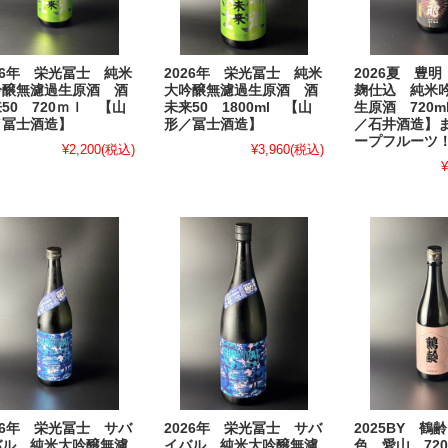
26年 栄光冨士 純米
2026年 栄光冨士 純米
2026夏 豊
吟醸無濾過生原酒 酒
大吟醸無濾過生原酒 酒
麹仕込 純米
50 720ｍｌ 【山
未来50 1800ml 【山
生原酒 720m
／冨士酒造】
形／冨士酒造】
／石井酒造】
ープフルーツ
¥2,200
(税込)
¥3,960
(税込)
¥
2026年 栄光冨士 サバ
26年 栄光冨士 サバ
2025BY 鶴
イバル 純米大吟醸無濾
バル 純米大吟醸無濾
色 愛山 720