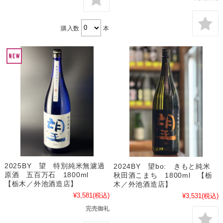
購入数
本
2025BY 望 特別純米無濾過
2024BY 望bo: きもと純米
原酒 五百万石 1800ml
秋田酒こまち 1800ml 【栃
【栃木／外池酒造店】
木／外池酒造店】
¥3,581
(税込)
¥3,531
(税込)
完売御礼