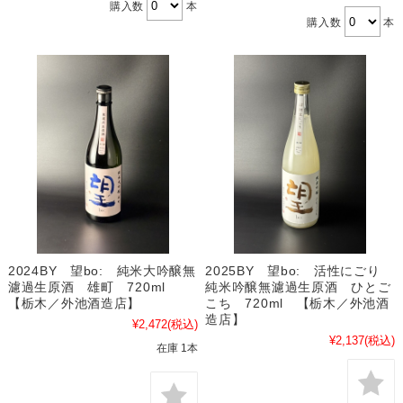
購入数
本
購入数
本
2024BY 望bo: 純米大吟醸無
2025BY 望bo: 活性にごり
濾過生原酒 雄町 720ml
純米吟醸無濾過生原酒 ひとご
【栃木／外池酒造店】
こち 720ml 【栃木／外池酒
造店】
¥2,472
(税込)
¥2,137
(税込)
在庫 1本