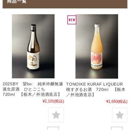
商品一覧
2025BY 望bo: 純米吟醸無濾
TONOIKE KURAF LIQUEUR
過生原酒 ひとごこち
桃すぎるお酒 720ml 【栃木
720ml 【栃木／外池酒造店】
／外池酒造店】
¥2,101
(税込)
¥1,650
(税込)