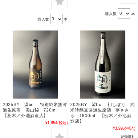
購入数
本
購入数
本
2025BY 望bo: 初しぼり 純
2025BY 望bo: 特別純米無濾
米吟醸無濾過生原酒 夢ささ
過生原酒 美山錦 720ml
ら 1800ml 【栃木／外池酒
【栃木／外池酒造店】
造店】
¥1,854
(税込)
¥3,996
(税込)
完売御礼