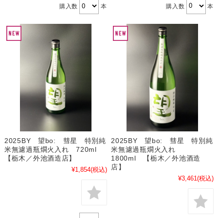
購入数
本
購入数
本
2025BY 望bo: 彗星 特別純
2025BY 望bo: 彗星 特別純
米無濾過瓶燗火入れ 720ml
米無濾過瓶燗火入れ
【栃木／外池酒造店】
1800ml 【栃木／外池酒造
店】
¥1,854
(税込)
¥3,461
(税込)