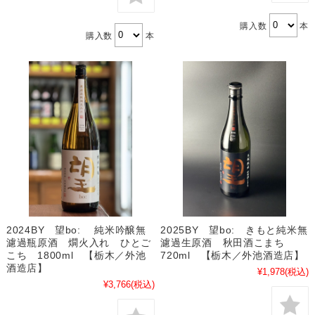
購入数
本
購入数
本
2024BY 望bo: 純米吟醸無
2025BY 望bo: きもと純米無
濾過瓶原酒 燗火入れ ひとご
濾過生原酒 秋田酒こまち
こち 1800ml 【栃木／外池
720ml 【栃木／外池酒造店】
酒造店】
¥1,978
(税込)
¥3,766
(税込)