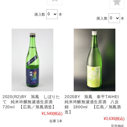
購入数
本
購入数
本
2025BY 旭鳳 泰平TAIHEI
2020(R2)BY 旭鳳 しぼりた
純米吟醸無濾過生原酒 八反
て 純米吟醸無濾過生原酒
錦 1800ml 【広島／旭鳳酒
720ml 【広島／旭鳳酒造】
造】
¥1,540
(税込)
¥3,630
(税込)
在庫 1本
完売御礼