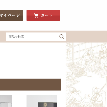
関東・信州の地酒
神亀（埼玉）
釜屋新八（埼玉）
豊明（埼玉）
Bunraku Reborn（埼玉）
寒菊（千葉）
望bo:（栃木）
辻善兵衛（栃木）
大那（栃木）