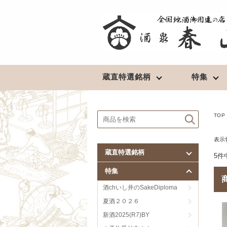
蔵直特選銘柄
特集
北東北の地酒
清酒
★予約受付中！★
TOP
豊盃（青森）
長期熟成酒
表示
陸奥八仙（青森）
最高級酒
蔵直特選銘柄
5件
田酒／喜久泉（青森）
超辛口
特集
鳩正宗（青森）
淡麗辛口
南部美人（岩手）
淡麗旨口
酒chいし井のSakeDiploma
山本（秋田）
濃醇辛口
夏酒２０２６
春霞（秋田）
濃醇旨口
新酒2025(R7)BY
やまとしずく（秋田）
芳醇辛口