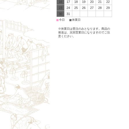
16
17
18
19
20
21
22
23
24
25
26
27
28
29
30
31
■
■
今日
休業日
※休業日は受注のみとなります。商品の
発送は、次回営業日になりますのでご注
意ください。