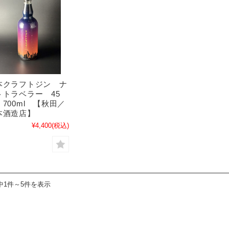
地酒いろいろ
地酒いろいろ
本クラフトジン ナ
トトラベラー 45
700ml 【秋田／
本酒造店】
¥4,400
(税込)
中1件～5件を表示