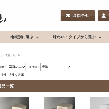
地域別に選ぶ
味わい・タイプから選ぶ
南東北の地酒
リキュール
新潟の地酒
ワイン
酒chいし井のSakeDiploma対策
洋酒いろいろ
鑑評会受賞酒
夏酒２０２６
高級酒・贈答用
日高見（宮城）
果実酒
久保田（新潟）
日本ワイン
新酒2025（R7）BY
切替：
並び順：
浦霞（宮城）
〆張鶴（新潟）
お燗酒
中1件～5件を表示
出羽桜（山形）
越乃寒梅（新潟）
上喜元（山形）
麒麟山（新潟）
商品一覧
焼酎
栄光冨士（山形）
八海山（新潟）
クラフトビール
珠韻（山形）
鮎正宗（新潟）
芋
秀鳳（山形）
鶴齢（新潟）
クラフトビール
麦
辯天（山形）
山城屋（新潟）
米、粕取