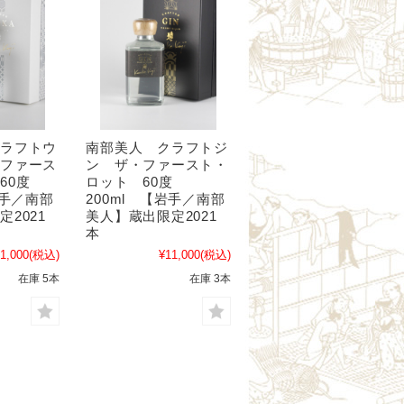
雄東正宗（栃木）
町田酒造（群馬）
聖（群馬）
霧筑波／浦里（茨城）
七賢（山梨）
大信州（長野）
真澄（長野）
クラフトウ
南部美人 クラフトジ
・ファース
ン ザ・ファースト・
 60度
ロット 60度
岩手／南部
200ml 【岩手／南部
2021
美人】蔵出限定2021
本
山陰・山陽の地酒
1,000
(税込)
¥11,000
(税込)
在庫 5本
在庫 3本
いなば鶴（鳥取）
瑞冠（広島）
竹鶴（広島）
旭鳳（広島）
竹林（岡山）