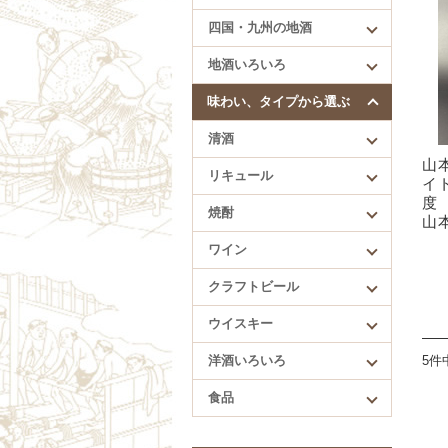
四国・九州の地酒
四国・九州の地酒
賀儀屋（愛媛）
地酒いろいろ
久礼（高知）
酔鯨（高知）
味わい、タイプから選ぶ
繁桝（福岡）
清酒
肥前蔵心（佐賀）
山
リキュール
イ
度 
焼酎
山
ワイン
クラフトビール
ウイスキー
洋酒いろいろ
5件
食品