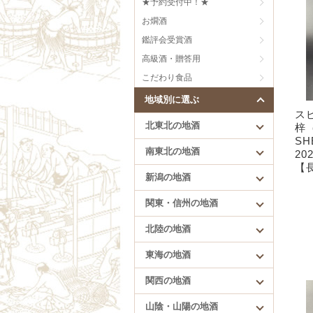
★予約受付中！★
刈穂（秋田）
芳醇旨口
お燗酒
まんさくの花（秋田）
甘口
雪の茅舎（秋田）
にごり、うすにごり
鑑評会受賞酒
低精白のお酒
高級酒・贈答用
樽酒
こだわり食品
創意工夫
地域別に選ぶ
ス
北東北の地酒
梓（
SH
南東北の地酒
20
【
新潟の地酒
北陸の地酒
関東・信州の地酒
満寿泉（富山）
北陸の地酒
手取川（石川）
花垣（福井）
東海の地酒
一乃谷（福井）
関西の地酒
山陰・山陽の地酒