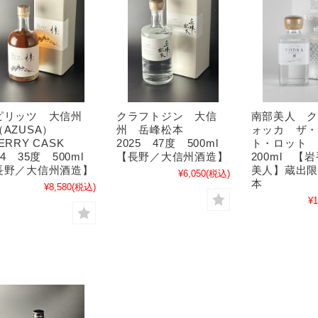
住吉、樽平（山形）
越乃景虎（新潟）
黒糖
羽陽男山（山形）
朝日山（新潟）
泡盛
会州一（福島）
清泉（新潟）
いろいろ
ウイスキー
豊久仁（福島）
雪中梅（新潟）
国権（福島）
高千代（新潟）
ジャパニーズ
会津中将（福島）
Takachiyo59（新潟）
スコッチ
大七（福島）
豊醇無盡たかちよ（新潟）
南部美人 
ピリッツ 大信州
クラフトジン 大信
巻機（新潟）
ォッカ ザ
AZUSA）
州 岳峰松本
猪又酒造（新潟）
ト・ロット
ERRY CASK
2025 47度 500ml
凜嘉（新潟）
洋酒いろいろ
200ml 【
24 35度 500ml
【長野／大信州酒造】
美人】蔵出限定
長野／大信州酒造】
¥6,050
(税込)
本
洋酒いろいろ
¥8,580
(税込)
東海の地酒
関西の地酒
¥1
開運（静岡）
秋鹿（大阪）
敷島（愛知）
百楽門（奈良）
食品いろいろ
津島屋（岐阜）
梅乃宿（奈良）
三千盛（岐阜）
黒牛（和歌山）
食品いろいろ
花盛（岐阜）