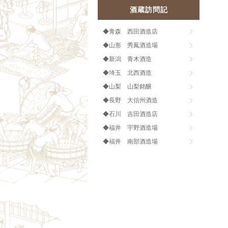
酒蔵訪問記
◆青森 西田酒造店
◆山形 秀鳳酒造場
◆新潟 青木酒造
◆埼玉 北西酒造
◆山梨 山梨銘醸
◆長野 大信州酒造
◆石川 吉田酒造店
◆福井 宇野酒造場
◆福井 南部酒造場