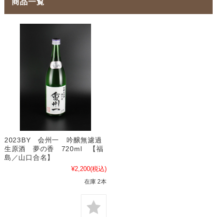
商品一覧
2023BY 会州一 吟醸無濾過
生原酒 夢の香 720ml 【福
島／山口合名】
¥2,200
(税込)
在庫 2本