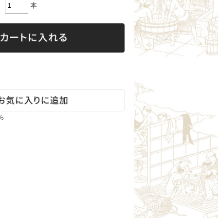
雄東正宗（栃木）
本
町田酒造（群馬）
聖（群馬）
霧筑波／浦里（茨城）
七賢（山梨）
大信州（長野）
真澄（長野）
ら
山陰・山陽の地酒
いなば鶴（鳥取）
瑞冠（広島）
竹鶴（広島）
旭鳳（広島）
竹林（岡山）