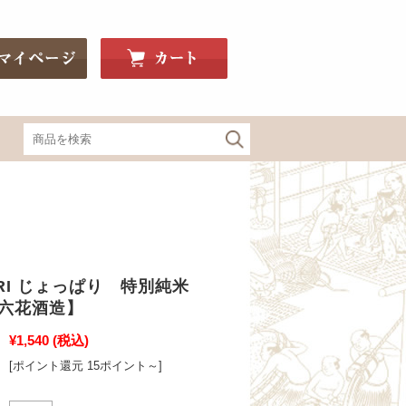
関東・信州の地酒
神亀（埼玉）
釜屋新八（埼玉）
PARI じょっぱり 特別純米
豊明（埼玉）
／六花酒造】
Bunraku Reborn（埼玉）
寒菊（千葉）
¥1,540
(税込)
望bo:（栃木）
[ポイント還元 15ポイント～]
辻善兵衛（栃木）
大那（栃木）