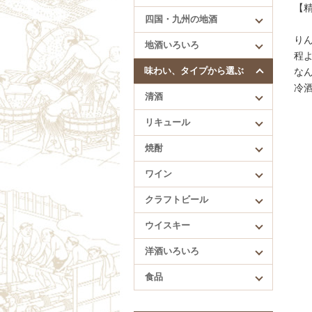
四国・九州の地酒
【精
四国・九州の地酒
賀儀屋（愛媛）
り
地酒いろいろ
久礼（高知）
程
酔鯨（高知）
味わい、タイプから選ぶ
な
繁桝（福岡）
冷
清酒
肥前蔵心（佐賀）
リキュール
焼酎
ワイン
クラフトビール
ウイスキー
洋酒いろいろ
食品