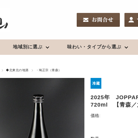
地域別に選ぶ
味わい・タイプから選ぶ
南東北の地酒
リキュール
新潟の地酒
ワイン
酒chいし井のSakeDiploma対策
◆北東北の地酒
・鳩正宗（青森）
鑑評会受賞酒
夏酒２０２６
高級酒・贈答用
日高見（宮城）
果実酒
久保田（新潟）
日本ワイン
新酒2025（R7）BY
浦霞（宮城）
〆張鶴（新潟）
お燗酒
2025年 JOP
出羽桜（山形）
越乃寒梅（新潟）
720ml 【青森
上喜元（山形）
麒麟山（新潟）
焼酎
栄光冨士（山形）
八海山（新潟）
クラフトビール
価格:
珠韻（山形）
鮎正宗（新潟）
芋
秀鳳（山形）
鶴齢（新潟）
クラフトビール
麦
辯天（山形）
山城屋（新潟）
米、粕取