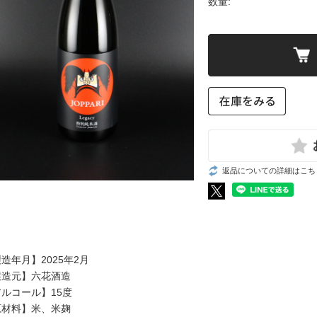
数量:
住吉、樽平（山形）
越乃景虎（新潟）
黒糖
羽陽男山（山形）
朝日山（新潟）
泡盛
会州一（福島）
清泉（新潟）
いろいろ
ウイスキー
豊久仁（福島）
雪中梅（新潟）
国権（福島）
高千代（新潟）
ジャパニーズ
会津中将（福島）
Takachiyo59（新潟）
スコッチ
大七（福島）
豊醇無盡たかちよ（新潟）
巻機（新潟）
猪又酒造（新潟）
凜嘉（新潟）
洋酒いろいろ
返品についての詳細はこち
洋酒いろいろ
東海の地酒
関西の地酒
開運（静岡）
秋鹿（大阪）
敷島（愛知）
百楽門（奈良）
食品いろいろ
津島屋（岐阜）
梅乃宿（奈良）
造年月】2025年2月
三千盛（岐阜）
黒牛（和歌山）
食品いろいろ
醸造元】六花酒造
花盛（岐阜）
ルコール】15度
原材料】米、米麹