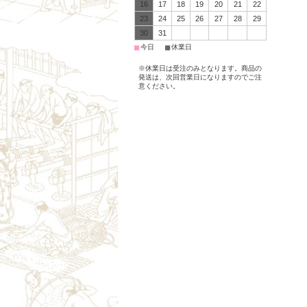
16
17
18
19
20
21
22
23
24
25
26
27
28
29
30
31
■
■
今日
休業日
※休業日は受注のみとなります。商品の
発送は、次回営業日になりますのでご注
意ください。