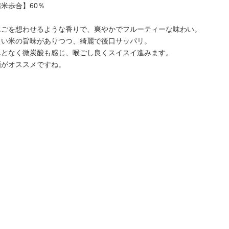
地酒いろいろ
米歩合】60％
地酒いろいろ
んごを想わせるような香りで、爽やかでフルーティーな味わい。
よい米の旨味がありつつ、綺麗で後口サッパリ。
んとなく微炭酸も感じ、喉ごし良くスイスイ進みます。
酒がオススメですね。