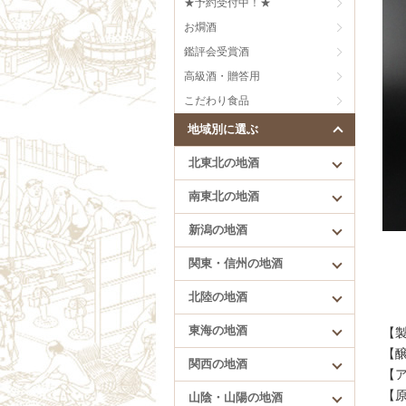
★予約受付中！★
刈穂（秋田）
芳醇旨口
お燗酒
まんさくの花（秋田）
甘口
雪の茅舎（秋田）
にごり、うすにごり
鑑評会受賞酒
低精白のお酒
高級酒・贈答用
樽酒
こだわり食品
創意工夫
地域別に選ぶ
北東北の地酒
南東北の地酒
新潟の地酒
北陸の地酒
関東・信州の地酒
満寿泉（富山）
北陸の地酒
手取川（石川）
花垣（福井）
東海の地酒
【製
一乃谷（福井）
【
関西の地酒
【ア
【
山陰・山陽の地酒