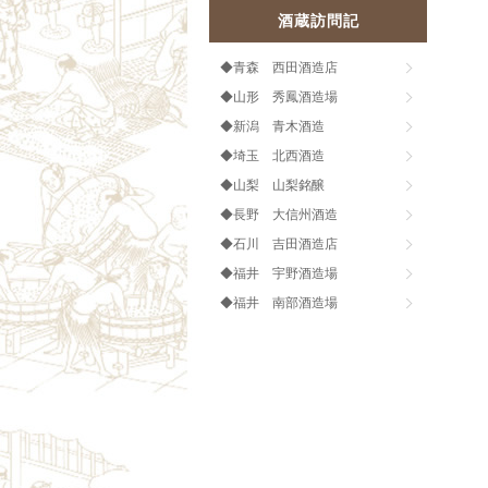
酒蔵訪問記
◆青森 西田酒造店
◆山形 秀鳳酒造場
◆新潟 青木酒造
◆埼玉 北西酒造
◆山梨 山梨銘醸
◆長野 大信州酒造
◆石川 吉田酒造店
◆福井 宇野酒造場
◆福井 南部酒造場