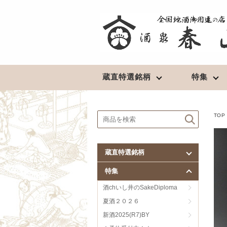
蔵直特選銘柄
特集
北東北の地酒
清酒
★予約受付中！★
TOP
豊盃（青森）
長期熟成酒
陸奥八仙（青森）
最高級酒
蔵直特選銘柄
田酒／喜久泉（青森）
超辛口
特集
鳩正宗（青森）
淡麗辛口
南部美人（岩手）
淡麗旨口
酒chいし井のSakeDiploma
山本（秋田）
濃醇辛口
夏酒２０２６
春霞（秋田）
濃醇旨口
新酒2025(R7)BY
やまとしずく（秋田）
芳醇辛口