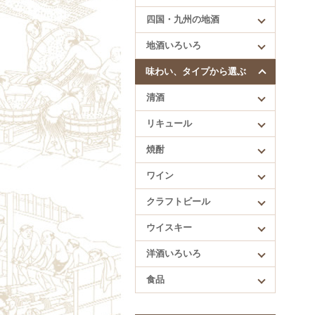
四国・九州の地酒
四国・九州の地酒
賀儀屋（愛媛）
地酒いろいろ
久礼（高知）
酔鯨（高知）
味わい、タイプから選ぶ
繁桝（福岡）
清酒
肥前蔵心（佐賀）
リキュール
焼酎
ワイン
クラフトビール
ウイスキー
洋酒いろいろ
食品