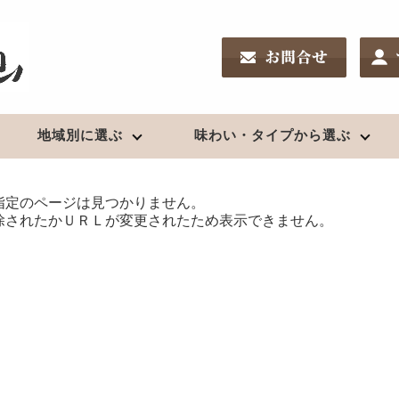
地域別に選ぶ
味わい・タイプから選ぶ
指定のページは見つかりません。
南東北の地酒
リキュール
新潟の地酒
ワイン
酒chいし井のSakeDiploma対策
鑑評会受賞酒
除されたかＵＲＬが変更されたため表示できません。
夏酒２０２６
高級酒・贈答用
日高見（宮城）
果実酒
久保田（新潟）
日本ワイン
新酒2025（R7）BY
浦霞（宮城）
〆張鶴（新潟）
お燗酒
出羽桜（山形）
越乃寒梅（新潟）
上喜元（山形）
麒麟山（新潟）
焼酎
栄光冨士（山形）
八海山（新潟）
クラフトビール
珠韻（山形）
鮎正宗（新潟）
芋
秀鳳（山形）
鶴齢（新潟）
クラフトビール
麦
辯天（山形）
山城屋（新潟）
米、粕取