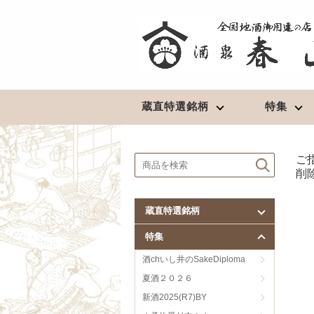
蔵直特選銘柄
特集
ご
北東北の地酒
清酒
★予約受付中！★
削
豊盃（青森）
長期熟成酒
陸奥八仙（青森）
最高級酒
蔵直特選銘柄
田酒／喜久泉（青森）
超辛口
特集
鳩正宗（青森）
淡麗辛口
南部美人（岩手）
淡麗旨口
酒chいし井のSakeDiploma
山本（秋田）
濃醇辛口
夏酒２０２６
春霞（秋田）
濃醇旨口
新酒2025(R7)BY
やまとしずく（秋田）
芳醇辛口