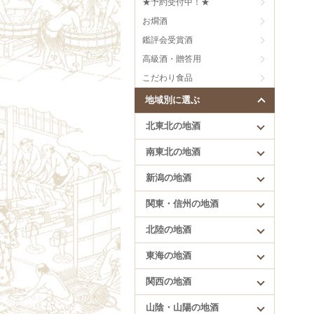
★予約受付中！★
刈穂（秋田）
芳醇旨口
お燗酒
まんさくの花（秋田）
甘口
雪の茅舎（秋田）
にごり、うすにごり
鑑評会受賞酒
低精白のお酒
高級酒・贈答用
樽酒
こだわり食品
創意工夫
地域別に選ぶ
北東北の地酒
南東北の地酒
新潟の地酒
北陸の地酒
関東・信州の地酒
満寿泉（富山）
北陸の地酒
手取川（石川）
花垣（福井）
東海の地酒
一乃谷（福井）
関西の地酒
山陰・山陽の地酒