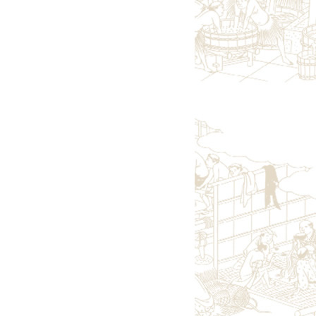
雄東正宗（栃木）
町田酒造（群馬）
聖（群馬）
霧筑波／浦里（茨城）
七賢（山梨）
大信州（長野）
真澄（長野）
山陰・山陽の地酒
いなば鶴（鳥取）
瑞冠（広島）
竹鶴（広島）
旭鳳（広島）
竹林（岡山）