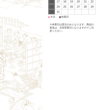
16
17
18
19
20
21
22
23
24
25
26
27
28
29
30
31
■
■
今日
休業日
※休業日は受注のみとなります。商品の
発送は、次回営業日になりますのでご注
意ください。