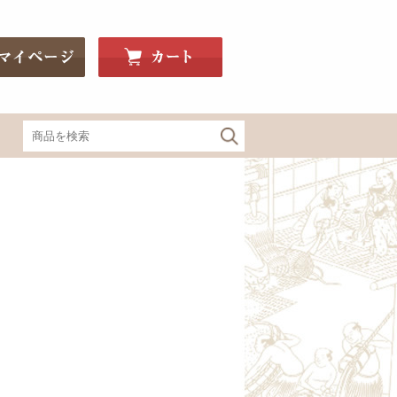
関東・信州の地酒
神亀（埼玉）
釜屋新八（埼玉）
豊明（埼玉）
Bunraku Reborn（埼玉）
寒菊（千葉）
望bo:（栃木）
辻善兵衛（栃木）
大那（栃木）