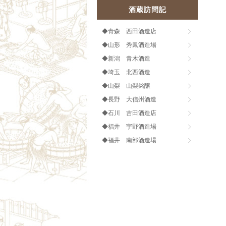
酒蔵訪問記
◆青森 西田酒造店
◆山形 秀鳳酒造場
◆新潟 青木酒造
◆埼玉 北西酒造
◆山梨 山梨銘醸
◆長野 大信州酒造
◆石川 吉田酒造店
◆福井 宇野酒造場
◆福井 南部酒造場