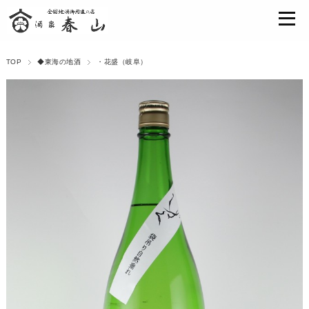
TOP
◆東海の地酒
・花盛（岐阜）