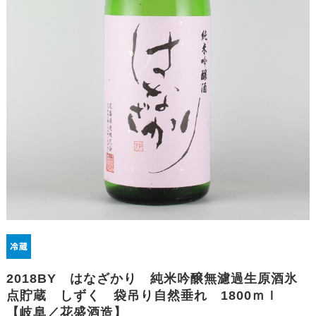
2018BY はなざかり 純米吟醸無濾過生原酒氷
点貯蔵 しずく 袋吊り自然垂れ 1800ｍｌ
【岐阜／花盛酒造】