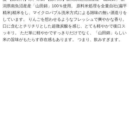
潟県南魚沼産産「山田錦」100％使用。 原料米処理を全量自社(扁平
精米)精米をし、マイクロバブル洗米方式による雑味の無い酒造りを
しています。 りんごを想わせるようなフレッシュで爽やかな香り。
口に含むとチリチリとした超微炭酸を感じ、とても軽やかで後口ス
ッキリ。 ただ単に軽やかですっきりだけでなく、「山田錦」らしい
米の旨味がもたらす存在感もあります。 つまり、飲みすぎます。