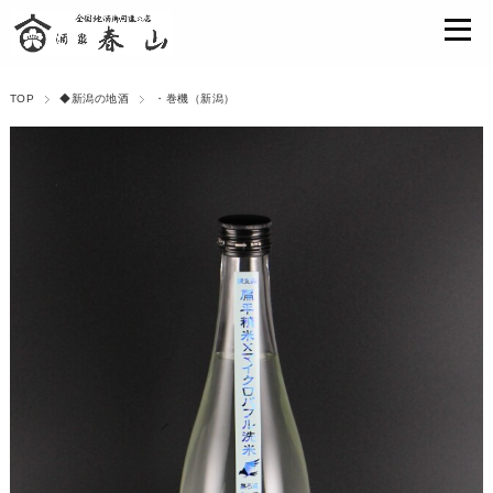
TOP
◆新潟の地酒
・巻機（新潟）