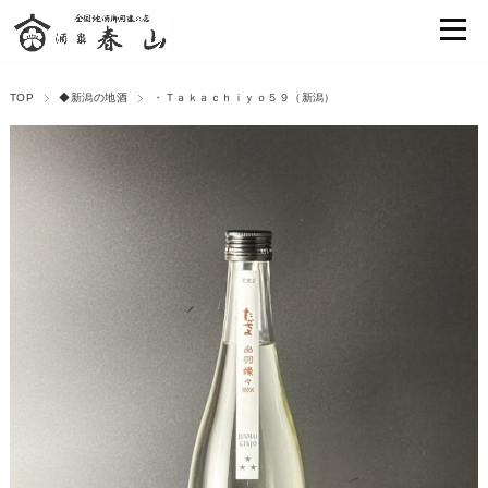
TOP
◆新潟の地酒
・Ｔａｋａｃｈｉｙｏ５９（新潟）