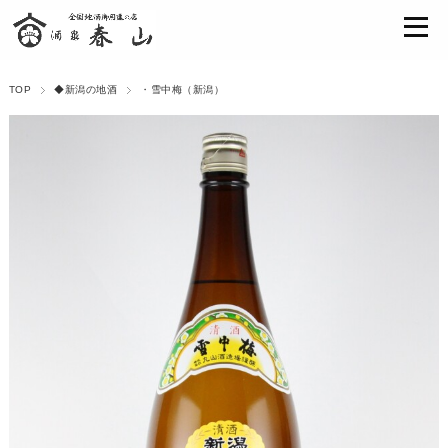
TOP
◆新潟の地酒
・雪中梅（新潟）