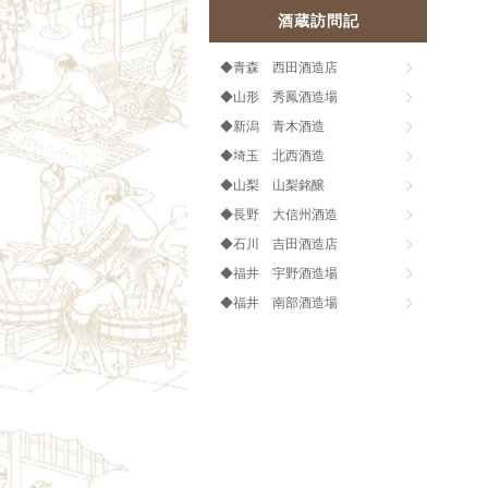
酒蔵訪問記
◆青森 西田酒造店
◆山形 秀鳳酒造場
◆新潟 青木酒造
◆埼玉 北西酒造
◆山梨 山梨銘醸
◆長野 大信州酒造
◆石川 吉田酒造店
◆福井 宇野酒造場
◆福井 南部酒造場