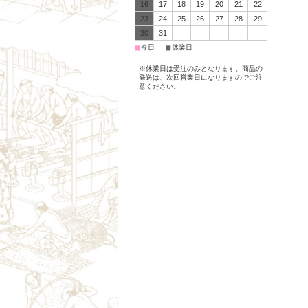
16
17
18
19
20
21
22
23
24
25
26
27
28
29
30
31
■
■
今日
休業日
※休業日は受注のみとなります。商品の
発送は、次回営業日になりますのでご注
意ください。