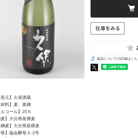
住吉、樽平（山形）
越乃景虎（新潟）
黒糖
羽陽男山（山形）
朝日山（新潟）
泡盛
会州一（福島）
清泉（新潟）
いろいろ
ウイスキー
豊久仁（福島）
雪中梅（新潟）
国権（福島）
高千代（新潟）
ジャパニーズ
会津中将（福島）
Takachiyo59（新潟）
スコッチ
大七（福島）
豊醇無盡たかちよ（新潟）
巻機（新潟）
返品についての詳細はこち
猪又酒造（新潟）
凜嘉（新潟）
洋酒いろいろ
洋酒いろいろ
東海の地酒
関西の地酒
開運（静岡）
秋鹿（大阪）
製造元】久保酒蔵
敷島（愛知）
百楽門（奈良）
原材料】麦、麦麹
食品いろいろ
津島屋（岐阜）
梅乃宿（奈良）
ルコール】25％
三千盛（岐阜）
黒牛（和歌山）
麹麦】大分県産裸麦
食品いろいろ
花盛（岐阜）
掛麹麦】大分県産裸麦
母】協会酵母Ｓ-2号