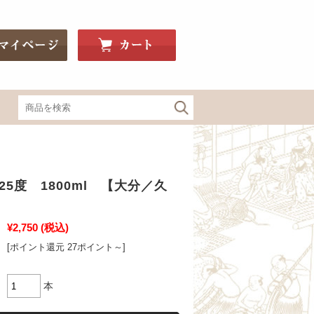
関東・信州の地酒
5度 1800ml 【大分／久
神亀（埼玉）
釜屋新八（埼玉）
豊明（埼玉）
¥2,750
(税込)
Bunraku Reborn（埼玉）
[ポイント還元 27ポイント～]
寒菊（千葉）
望bo:（栃木）
本
辻善兵衛（栃木）
大那（栃木）