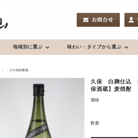
地域別に選ぶ
味わい・タイプから選ぶ
南東北の地酒
リキュール
新潟の地酒
ワイン
酒chいし井のSakeDiploma対策
・その他焼酎蔵
鑑評会受賞酒
夏酒２０２６
高級酒・贈答用
久保 白麹仕込 2
日高見（宮城）
果実酒
久保田（新潟）
日本ワイン
新酒2025（R7）BY
保酒蔵】麦焼酎
浦霞（宮城）
〆張鶴（新潟）
お燗酒
出羽桜（山形）
越乃寒梅（新潟）
価格:
上喜元（山形）
麒麟山（新潟）
焼酎
栄光冨士（山形）
八海山（新潟）
クラフトビール
珠韻（山形）
鮎正宗（新潟）
芋
数量:
秀鳳（山形）
鶴齢（新潟）
クラフトビール
麦
辯天（山形）
山城屋（新潟）
米、粕取