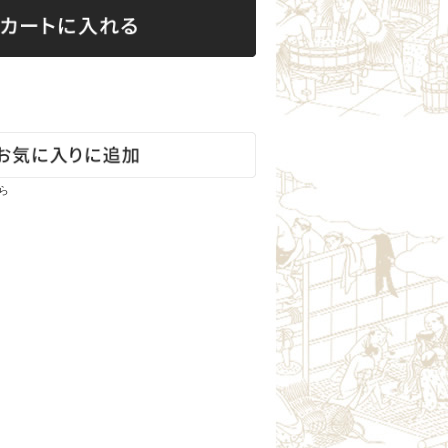
雄東正宗（栃木）
町田酒造（群馬）
聖（群馬）
霧筑波／浦里（茨城）
七賢（山梨）
大信州（長野）
真澄（長野）
ら
山陰・山陽の地酒
いなば鶴（鳥取）
瑞冠（広島）
竹鶴（広島）
旭鳳（広島）
竹林（岡山）