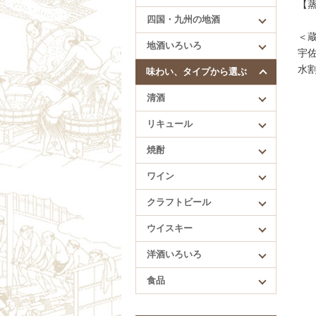
四国・九州の地酒
【
四国・九州の地酒
賀儀屋（愛媛）
＜
地酒いろいろ
久礼（高知）
宇
酔鯨（高知）
水
味わい、タイプから選ぶ
繁桝（福岡）
清酒
肥前蔵心（佐賀）
リキュール
焼酎
ワイン
クラフトビール
ウイスキー
洋酒いろいろ
食品