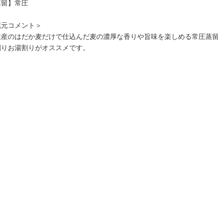
地酒いろいろ
蒸留】常圧
地酒いろいろ
蔵元コメント＞
佐産のはだか麦だけで仕込んだ麦の濃厚な香りや旨味を楽しめる常圧蒸
割りお湯割りがオススメです。