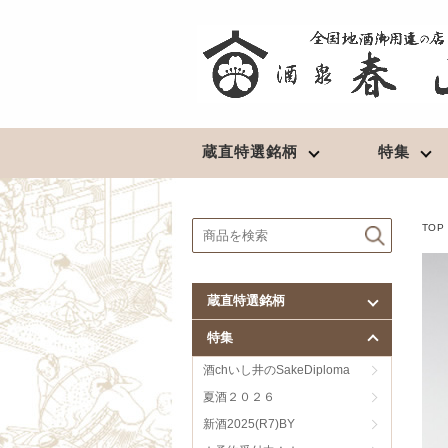
蔵直特選銘柄
特集
北東北の地酒
清酒
★予約受付中！★
TOP
豊盃（青森）
長期熟成酒
陸奥八仙（青森）
最高級酒
蔵直特選銘柄
田酒／喜久泉（青森）
超辛口
特集
鳩正宗（青森）
淡麗辛口
南部美人（岩手）
淡麗旨口
酒chいし井のSakeDiploma
山本（秋田）
濃醇辛口
夏酒２０２６
春霞（秋田）
濃醇旨口
新酒2025(R7)BY
やまとしずく（秋田）
芳醇辛口