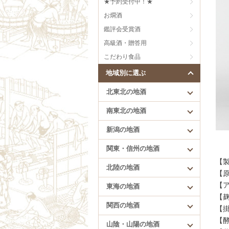
★予約受付中！★
刈穂（秋田）
芳醇旨口
お燗酒
まんさくの花（秋田）
甘口
雪の茅舎（秋田）
にごり、うすにごり
鑑評会受賞酒
低精白のお酒
高級酒・贈答用
樽酒
こだわり食品
創意工夫
地域別に選ぶ
北東北の地酒
南東北の地酒
新潟の地酒
北陸の地酒
関東・信州の地酒
満寿泉（富山）
【
北陸の地酒
手取川（石川）
【
花垣（福井）
【ア
東海の地酒
一乃谷（福井）
【
関西の地酒
【
【酵
山陰・山陽の地酒