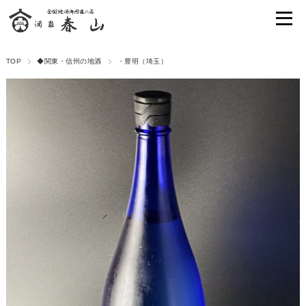
TOP
◆関東・信州の地酒
・豊明（埼玉）