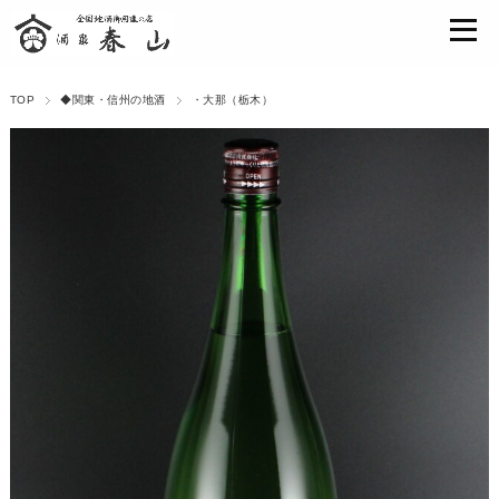
TOP
◆関東・信州の地酒
・大那（栃木）