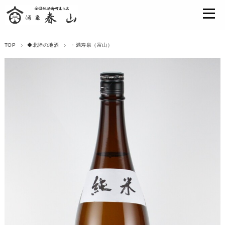
TOP
◆北陸の地酒
・満寿泉（富山）