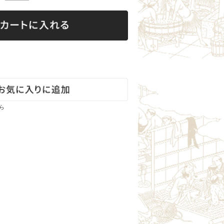
雄東正宗（栃木）
町田酒造（群馬）
聖（群馬）
霧筑波／浦里（茨城）
七賢（山梨）
大信州（長野）
真澄（長野）
ら
山陰・山陽の地酒
いなば鶴（鳥取）
瑞冠（広島）
竹鶴（広島）
旭鳳（広島）
竹林（岡山）