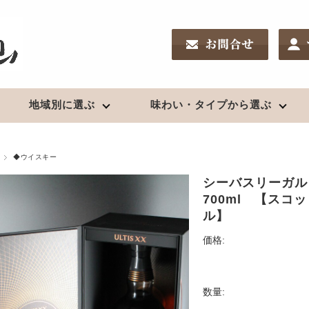
地域別に選ぶ
味わい・タイプから選ぶ
南東北の地酒
リキュール
新潟の地酒
ワイン
酒chいし井のSakeDiploma対策
◆ウイスキー
鑑評会受賞酒
夏酒２０２６
高級酒・贈答用
シーバスリーガル
日高見（宮城）
果実酒
久保田（新潟）
日本ワイン
新酒2025（R7）BY
700ml 【ス
浦霞（宮城）
〆張鶴（新潟）
お燗酒
ル】
出羽桜（山形）
越乃寒梅（新潟）
上喜元（山形）
麒麟山（新潟）
価格:
焼酎
栄光冨士（山形）
八海山（新潟）
クラフトビール
珠韻（山形）
鮎正宗（新潟）
芋
秀鳳（山形）
鶴齢（新潟）
クラフトビール
麦
数量:
辯天（山形）
山城屋（新潟）
米、粕取