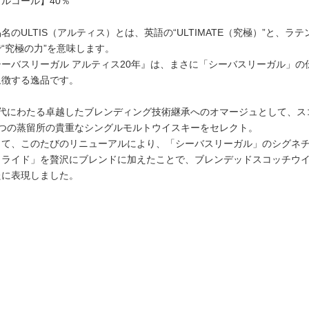
ルコール】40％
地酒いろいろ
名のULTIS（アルティス）とは、英語の“ULTIMATE（究極）”と、ラテ
地酒いろいろ
“究極の力”を意味します。
シーバスリーガル アルティス20年』は、まさに「シーバスリーガル」
象徴する逸品です。
世代にわたる卓越したブレンディング技術継承へのオマージュとして、ス
5つの蒸留所の貴重なシングルモルトウイスキーをセレクト。
して、このたびのリニューアルにより、「シーバスリーガル」のシグネ
クライド」を贅沢にブレンドに加えたことで、ブレンデッドスコッチウ
たに表現しました。