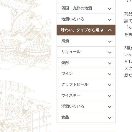
【ア
四国・九州の地酒
四国・九州の地酒
商品
賀儀屋（愛媛）
地酒いろいろ
語で
久礼（高知）
『
酔鯨（高知）
味わい、タイプから選ぶ
を
繁桝（福岡）
清酒
肥前蔵心（佐賀）
5
リキュール
い
そ
焼酎
ス
ワイン
新
クラフトビール
ウイスキー
洋酒いろいろ
食品