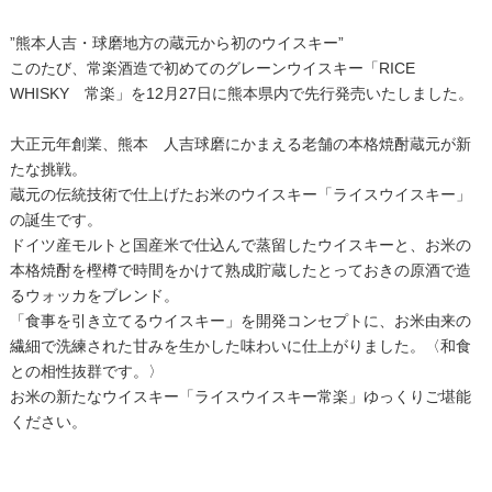
”熊本人吉・球磨地方の蔵元から初のウイスキー”
このたび、常楽酒造で初めてのグレーンウイスキー「RICE
WHISKY 常楽」を12月27日に熊本県内で先行発売いたしました。
大正元年創業、熊本 人吉球磨にかまえる老舗の本格焼酎蔵元が新
たな挑戦。
蔵元の伝統技術で仕上げたお米のウイスキー「ライスウイスキー」
の誕生です。
ドイツ産モルトと国産米で仕込んで蒸留したウイスキーと、お米の
本格焼酎を樫樽で時間をかけて熟成貯蔵したとっておきの原酒で造
るウォッカをブレンド。
「食事を引き立てるウイスキー」を開発コンセプトに、お米由来の
繊細で洗練された甘みを生かした味わいに仕上がりました。〈和食
との相性抜群です。〉
お米の新たなウイスキー「ライスウイスキー常楽」ゆっくりご堪能
ください。