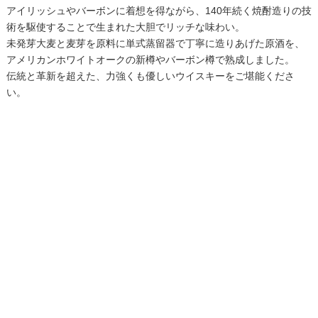
アイリッシュやバーボンに着想を得ながら、140年続く焼酎造りの技
術を駆使することで生まれた大胆でリッチな味わい。
未発芽大麦と麦芽を原料に単式蒸留器で丁寧に造りあげた原酒を、
アメリカンホワイトオークの新樽やバーボン樽で熟成しました。
伝統と革新を超えた、力強くも優しいウイスキーをご堪能くださ
い。