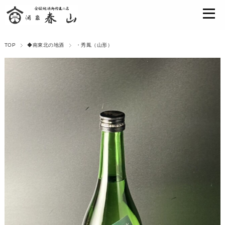
TOP
◆南東北の地酒
・秀鳳（山形）