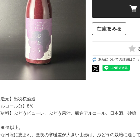
住吉、樽平（山形）
越乃景虎（新潟）
黒糖
羽陽男山（山形）
朝日山（新潟）
泡盛
会州一（福島）
清泉（新潟）
いろいろ
ウイスキー
豊久仁（福島）
雪中梅（新潟）
国権（福島）
高千代（新潟）
ジャパニーズ
会津中将（福島）
Takachiyo59（新潟）
スコッチ
大七（福島）
豊醇無盡たかちよ（新潟）
巻機（新潟）
返品についての詳細はこち
猪又酒造（新潟）
凜嘉（新潟）
洋酒いろいろ
洋酒いろいろ
東海の地酒
関西の地酒
開運（静岡）
秋鹿（大阪）
醸造元】出羽桜酒造
敷島（愛知）
百楽門（奈良）
アルコール分】8％
食品いろいろ
津島屋（岐阜）
梅乃宿（奈良）
原材料】ぶどうピューレ、ぶどう果汁、醸造アルコール、日本酒、砂糖
三千盛（岐阜）
黒牛（和歌山）
食品いろいろ
花盛（岐阜）
90％以上。
分な日照に恵まれ、昼夜の寒暖差が大きい山形は、ぶどうの栽培に適し