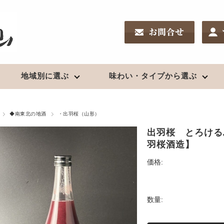
地域別に選ぶ
味わい・タイプから選ぶ
南東北の地酒
リキュール
新潟の地酒
ワイン
酒chいし井のSakeDiploma対策
◆南東北の地酒
・出羽桜（山形）
鑑評会受賞酒
夏酒２０２６
高級酒・贈答用
出羽桜 とろける
日高見（宮城）
果実酒
久保田（新潟）
日本ワイン
新酒2025（R7）BY
羽桜酒造】
浦霞（宮城）
〆張鶴（新潟）
お燗酒
出羽桜（山形）
越乃寒梅（新潟）
価格:
上喜元（山形）
麒麟山（新潟）
焼酎
栄光冨士（山形）
八海山（新潟）
クラフトビール
珠韻（山形）
鮎正宗（新潟）
芋
数量:
秀鳳（山形）
鶴齢（新潟）
クラフトビール
麦
辯天（山形）
山城屋（新潟）
米、粕取