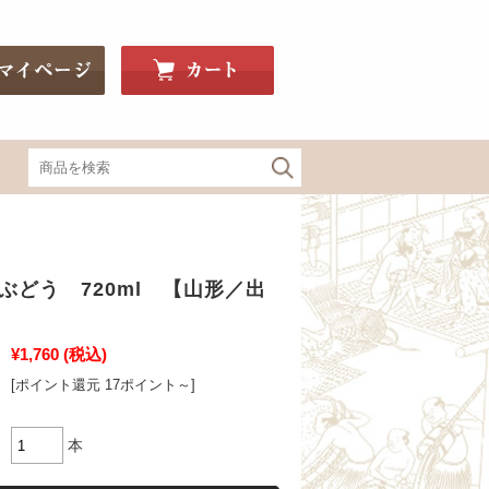
関東・信州の地酒
ぶどう 720ml 【山形／出
神亀（埼玉）
釜屋新八（埼玉）
豊明（埼玉）
¥1,760
(税込)
Bunraku Reborn（埼玉）
[ポイント還元 17ポイント～]
寒菊（千葉）
望bo:（栃木）
本
辻善兵衛（栃木）
大那（栃木）