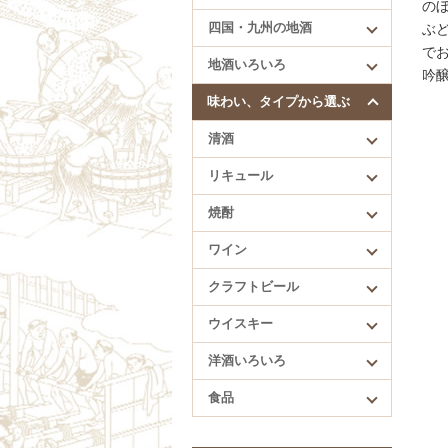
四国・九州の地酒
の
四国・九州の地酒
ぶ
賀儀屋（愛媛）
で
地酒いろいろ
久礼（高知）
吟
酔鯨（高知）
味わい、タイプから選ぶ
繁桝（福岡）
清酒
肥前蔵心（佐賀）
リキュール
焼酎
ワイン
クラフトビール
ウイスキー
洋酒いろいろ
食品