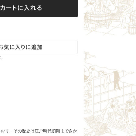
雄東正宗（栃木）
町田酒造（群馬）
聖（群馬）
霧筑波／浦里（茨城）
七賢（山梨）
大信州（長野）
真澄（長野）
ら
山陰・山陽の地酒
いなば鶴（鳥取）
瑞冠（広島）
竹鶴（広島）
旭鳳（広島）
竹林（岡山）
ており、その歴史は江戸時代初期までさか