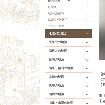
★予約受付中！★
刈穂（秋田）
芳醇旨口
お燗酒
まんさくの花（秋田）
甘口
雪の茅舎（秋田）
にごり、うすにごり
鑑評会受賞酒
低精白のお酒
高級酒・贈答用
樽酒
こだわり食品
創意工夫
地域別に選ぶ
北東北の地酒
南東北の地酒
新潟の地酒
北陸の地酒
関東・信州の地酒
満寿泉（富山）
【
北陸の地酒
手取川（石川）
【
花垣（福井）
【
東海の地酒
一乃谷（福井）
関西の地酒
果汁
十
山陰・山陽の地酒