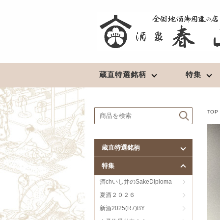
蔵直特選銘柄
特集
北東北の地酒
清酒
★予約受付中！★
TOP
豊盃（青森）
長期熟成酒
陸奥八仙（青森）
最高級酒
蔵直特選銘柄
田酒／喜久泉（青森）
超辛口
特集
鳩正宗（青森）
淡麗辛口
南部美人（岩手）
淡麗旨口
酒chいし井のSakeDiploma
山本（秋田）
濃醇辛口
夏酒２０２６
春霞（秋田）
濃醇旨口
新酒2025(R7)BY
やまとしずく（秋田）
芳醇辛口