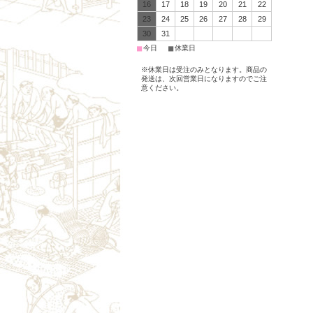
16
17
18
19
20
21
22
23
24
25
26
27
28
29
30
31
■
■
今日
休業日
※休業日は受注のみとなります。商品の
発送は、次回営業日になりますのでご注
意ください。