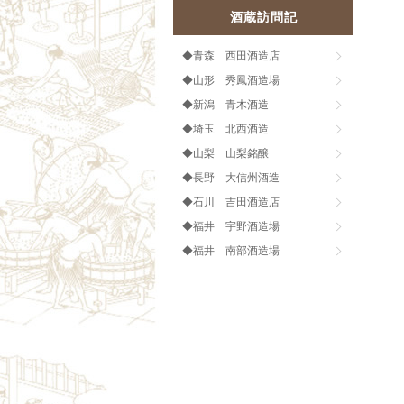
酒蔵訪問記
◆青森 西田酒造店
◆山形 秀鳳酒造場
◆新潟 青木酒造
◆埼玉 北西酒造
◆山梨 山梨銘醸
◆長野 大信州酒造
◆石川 吉田酒造店
◆福井 宇野酒造場
◆福井 南部酒造場