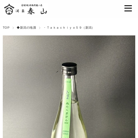
TOP
◆新潟の地酒
・Ｔａｋａｃｈｉｙｏ５９（新潟）