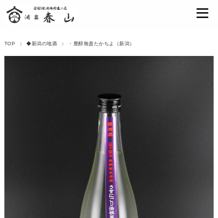
TOP
◆新潟の地酒
・豊醇無盡たかちよ（新潟）