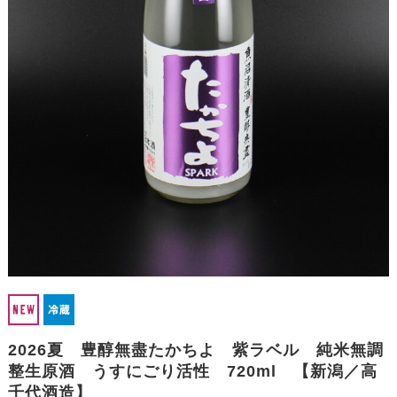
2026夏 豊醇無盡たかちよ 紫ラベル 純米無調
整生原酒 うすにごり活性 720ml 【新潟／高
千代酒造】