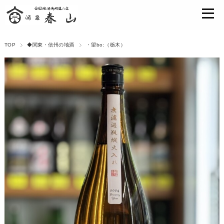
TOP
◆関東・信州の地酒
・望bo:（栃木）