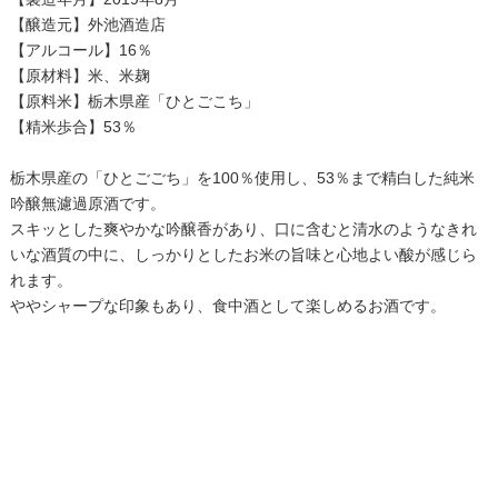
【醸造元】外池酒造店
【アルコール】16％
【原材料】米、米麹
【原料米】栃木県産「ひとごこち」
【精米歩合】53％
栃木県産の「ひとごごち」を100％使用し、53％まで精白した純米
吟醸無濾過原酒です。
スキッとした爽やかな吟醸香があり、口に含むと清水のようなきれ
いな酒質の中に、しっかりとしたお米の旨味と心地よい酸が感じら
れます。
ややシャープな印象もあり、食中酒として楽しめるお酒です。