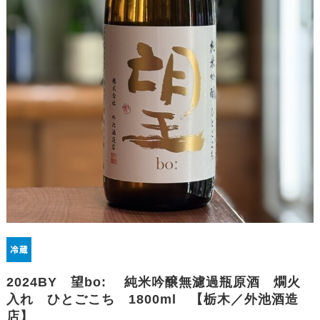
2024BY 望bo: 純米吟醸無濾過瓶原酒 燗火
入れ ひとごこち 1800ml 【栃木／外池酒造
店】